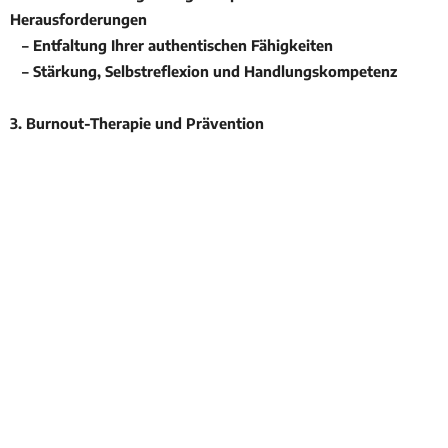
Herausforderungen
– Entfaltung Ihrer authentischen Fähigkeiten
– Stärkung, Selbstreflexion und Handlungskompetenz
3. Burnout-Therapie und Prävention
– Bewältigung von Überlastung und Erschöpfung
– Früherkennung und nachhaltige Prävention von Burnout
– Wiederherstellung von Freude und Lebendigkeit
4. Sinnorientierte Psychotherapie
– Finden Sie Bedeutung in Ihrem Leben
– Entdecken Sie Ihre inneren Werte und Stärken
– Meistern Sie einschneidende Lebensereignisse
Vereinbaren Sie jetzt einen Termin für ein
Erstgespräch. Telefon 040 6374 5836 (bitte Nachricht auf
dem AB hinterlassen) oder WhatsApp, SMS 0176 87892583