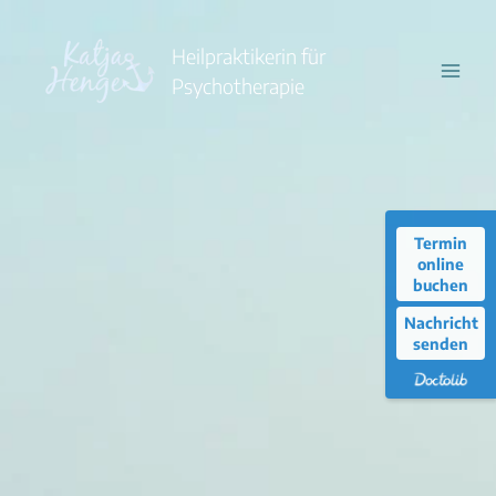
Zum
Inhalt
Heilpraktikerin für
springen
Psychotherapie
Termin
online
buchen
Nachricht
senden