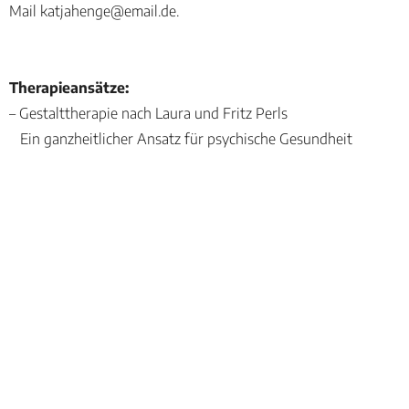
Mail
katjahenge@email.de
.
Therapieansätze:
– Gestalttherapie nach Laura und Fritz Perls
Ein ganzheitlicher Ansatz für psychische Gesundheit
– Logotherapie und Existenzanalyse nach Viktor E. Frankl
Entdecken Sie den persönlichen Sinn und die Lebensmotivati
– Existenzielle Psychotherapie nach Irvin D. Yalom
Bewältigung von existenziellen Fragen und Herausforderun
ZURÜCK